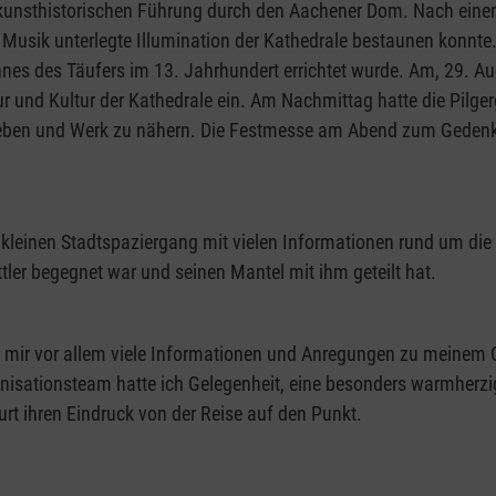
er kunsthistorischen Führung durch den Aachener Dom. Nach ei
Musik unterlegte Illumination der Kathedrale bestaunen konnte
nnes des Täufers im 13. Jahrhundert errichtet wurde. Am, 29. A
ktur und Kultur der Kathedrale ein. Am Nachmittag hatte die Pil
 Leben und Werk zu nähern. Die Festmesse am Abend zum Gedenke
m kleinen Stadtspaziergang mit vielen Informationen rund um die
tler begegnet war und seinen Mantel mit ihm geteilt hat.
die mir vor allem viele Informationen und Anregungen zu meinem 
sationsteam hatte ich Gelegenheit, eine besonders warmherzig
furt ihren Eindruck von der Reise auf den Punkt.