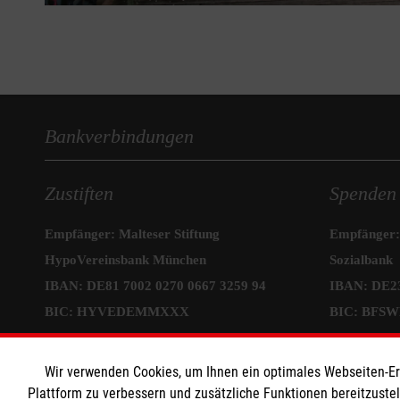
Bankverbindungen
Zustiften
Spenden
Empfänger: Malteser Stiftung
Empfänger: 
HypoVereinsbank München
Sozialbank
IBAN: DE81 7002 0270 0667 3259 94
IBAN: DE23
BIC: HYVEDEMMXXX
BIC: BFS
Informat
Wir verwenden Cookies, um Ihnen ein optimales Webseiten-Erle
Plattform zu verbessern und zusätzliche Funktionen bereitzuste