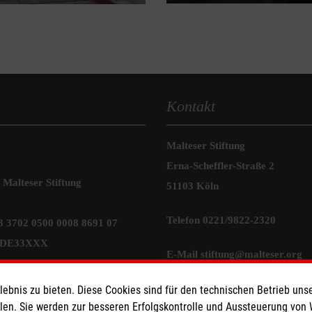
Kontakt
Malteser Stiftung
Erna-Scheffler-Straße 2
Malteser Stiftung
51103 Köln
Telefon 0221/9822-2320
 3702 0500 0008 8691 07
WDE33XXX
E-Mail
stiftung@malteser.org
ionen
Transparenz
bnis zu bieten. Diese Cookies sind für den technischen Betrieb unse
llen. Sie werden zur besseren Erfolgskontrolle und Aussteuerung von