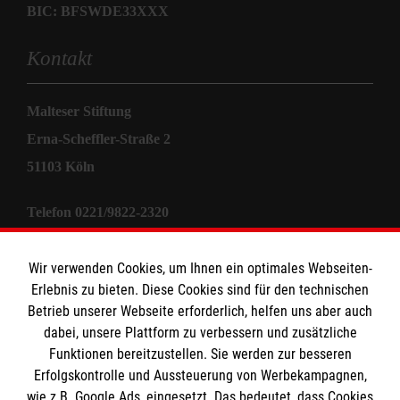
BIC: BFSWDE33XXX
Kontakt
Malteser Stiftung
Erna-Scheffler-Straße 2
51103 Köln
Telefon 0221/9822-2320
E-Mail
stiftung@malteser.org
Wir verwenden Cookies, um Ihnen ein optimales Webseiten-
Erlebnis zu bieten. Diese Cookies sind für den technischen
Informationen
Betrieb unserer Webseite erforderlich, helfen uns aber auch
dabei, unsere Plattform zu verbessern und zusätzliche
Funktionen bereitzustellen. Sie werden zur besseren
Sitemap
Erfolgskontrolle und Aussteuerung von Werbekampagnen,
Impressum
wie z.B. Google Ads, eingesetzt. Das bedeutet, dass Cookies