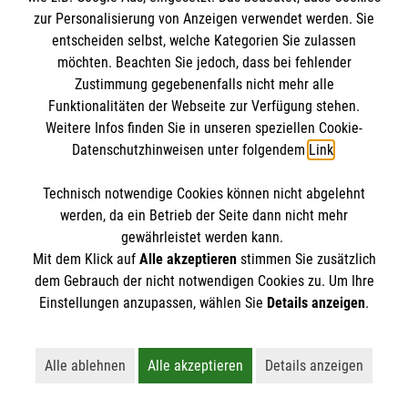
Datenschutz
zur Personalisierung von Anzeigen verwendet werden. Sie
entscheiden selbst, welche Kategorien Sie zulassen
Cookies
möchten. Beachten Sie jedoch, dass bei fehlender
Zustimmung gegebenenfalls nicht mehr alle
Transparenz
Funktionalitäten der Webseite zur Verfügung stehen.
Weitere Infos finden Sie in unseren speziellen Cookie-
Datenschutzhinweisen unter folgendem
Link
.
Technisch notwendige Cookies können nicht abgelehnt
werden, da ein Betrieb der Seite dann nicht mehr
gewährleistet werden kann.
Mit dem Klick auf
Alle akzeptieren
stimmen Sie zusätzlich
dem Gebrauch der nicht notwendigen Cookies zu. Um Ihre
Die Malteser Stiftung ist als eingetragene gemeinnützige
Einstellungen anzupassen, wählen Sie
Details anzeigen
.
Organisation von der Körperschaft- und Gewerbesteuer
befreit.
Alle ablehnen
Alle akzeptieren
Details anzeigen
Lehnt alle nicht-essentiellen Cookies ab
Akzeptiert alle Cookies einschließl
Öffnet detaillie