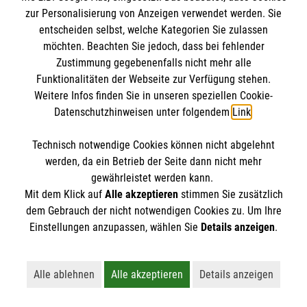
Datenschutz
zur Personalisierung von Anzeigen verwendet werden. Sie
entscheiden selbst, welche Kategorien Sie zulassen
Cookies
möchten. Beachten Sie jedoch, dass bei fehlender
Zustimmung gegebenenfalls nicht mehr alle
Transparenz
Funktionalitäten der Webseite zur Verfügung stehen.
Weitere Infos finden Sie in unseren speziellen Cookie-
Datenschutzhinweisen unter folgendem
Link
.
Technisch notwendige Cookies können nicht abgelehnt
werden, da ein Betrieb der Seite dann nicht mehr
gewährleistet werden kann.
Mit dem Klick auf
Alle akzeptieren
stimmen Sie zusätzlich
dem Gebrauch der nicht notwendigen Cookies zu. Um Ihre
Die Malteser Stiftung ist als eingetragene gemeinnützige
Einstellungen anzupassen, wählen Sie
Details anzeigen
.
Organisation von der Körperschaft- und Gewerbesteuer
befreit.
Alle ablehnen
Alle akzeptieren
Details anzeigen
Lehnt alle nicht-essentiellen Cookies ab
Akzeptiert alle Cookies einschließl
Öffnet detaillie