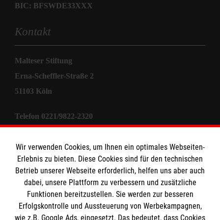
BIC: BFSWDE33XXX
Kontakt
Malteser Stiftung
Erna-Scheffler-Straße 2
51103 Köln
Telefon 0221/9822-2320
E-Mail
stiftung@malteser.org
Wir verwenden Cookies, um Ihnen ein optimales Webseiten-
Erlebnis zu bieten. Diese Cookies sind für den technischen
Informationen
Betrieb unserer Webseite erforderlich, helfen uns aber auch
dabei, unsere Plattform zu verbessern und zusätzliche
Funktionen bereitzustellen. Sie werden zur besseren
Sitemap
Erfolgskontrolle und Aussteuerung von Werbekampagnen,
Impressum
wie z.B. Google Ads, eingesetzt. Das bedeutet, dass Cookies