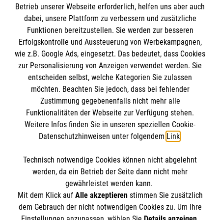
Informationen
Betrieb unserer Webseite erforderlich, helfen uns aber auch
dabei, unsere Plattform zu verbessern und zusätzliche
Funktionen bereitzustellen. Sie werden zur besseren
Sitemap
Erfolgskontrolle und Aussteuerung von Werbekampagnen,
Impressum
wie z.B. Google Ads, eingesetzt. Das bedeutet, dass Cookies
Datenschutz
zur Personalisierung von Anzeigen verwendet werden. Sie
entscheiden selbst, welche Kategorien Sie zulassen
Cookies
möchten. Beachten Sie jedoch, dass bei fehlender
Zustimmung gegebenenfalls nicht mehr alle
Transparenz
Funktionalitäten der Webseite zur Verfügung stehen.
Weitere Infos finden Sie in unseren speziellen Cookie-
Datenschutzhinweisen unter folgendem
Link
.
Technisch notwendige Cookies können nicht abgelehnt
werden, da ein Betrieb der Seite dann nicht mehr
gewährleistet werden kann.
Mit dem Klick auf
Alle akzeptieren
stimmen Sie zusätzlich
dem Gebrauch der nicht notwendigen Cookies zu. Um Ihre
Die Malteser Stiftung ist als eingetragene gemeinnützige
Einstellungen anzupassen, wählen Sie
Details anzeigen
.