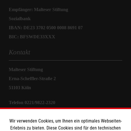
Empfänger: Malteser Stiftung
Sozialbank
IBAN: DE23 3702 0500 0008 8691 07
BIC: BFSWDE33XXX
Kontakt
Malteser Stiftung
Erna-Scheffler-Straße 2
51103 Köln
Telefon 0221/9822-2320
E-Mail
stiftung@malteser.org
Wir verwenden Cookies, um Ihnen ein optimales Webseiten-
Erlebnis zu bieten. Diese Cookies sind für den technischen