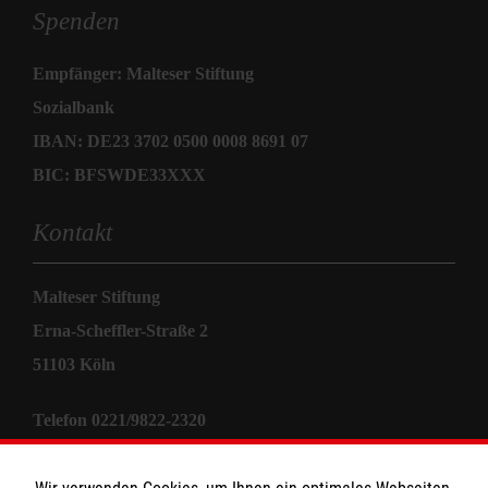
Spenden
Empfänger: Malteser Stiftung
Sozialbank
IBAN: DE23 3702 0500 0008 8691 07
BIC: BFSWDE33XXX
Kontakt
Malteser Stiftung
Erna-Scheffler-Straße 2
51103 Köln
Telefon 0221/9822-2320
E-Mail
stiftung@malteser.org