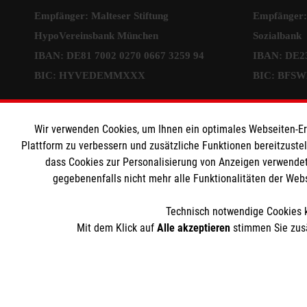
Empfänger: Malteser Stiftung
Empfänger: 
HypoVereinsbank München
Sozialbank
IBAN: DE81 7002 0270 0667 3259 94
IBAN: DE23
BIC: HYVEDEMMXXX
BIC: BFS
Informat
Wir verwenden Cookies, um Ihnen ein optimales Webseiten-Erle
Plattform zu verbessern und zusätzliche Funktionen bereitzuste
Sitemap
dass Cookies zur Personalisierung von Anzeigen verwendet
gegebenenfalls nicht mehr alle Funktionalitäten der Web
Impressum
Datenschut
Technisch notwendige Cookies k
Cookies
Mit dem Klick auf
Alle akzeptieren
stimmen Sie zusä
Die Malteser Stiftung ist als eingetragene gemeinnützige Or