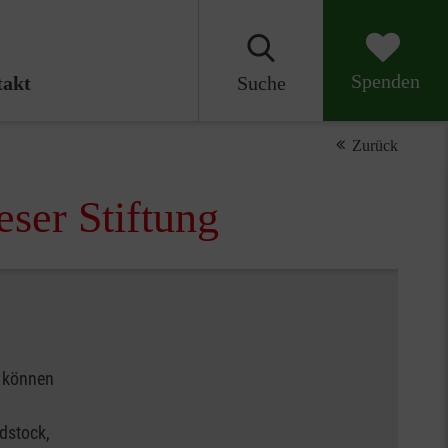
Spenden
akt
Suche
Zurück
eser Stiftung
o können
dstock,