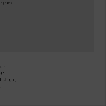
gegeben
kten
der
festlegen,
.