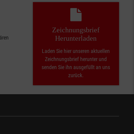
Zeichnungsbrief
ären
Herunterladen
Laden Sie hier unseren aktuellen
Zeichnungsbrief herunter und
senden Sie ihn ausgefüllt an uns
zurück.