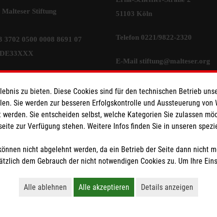
Malteser Stiftung
51103 Köln
Telefon 0221/9822-2320
 3702 0500 0008 8691 07
WDE33XXX
E-Mail
stiftung@malteser.org
ionen
Transparenz
bnis zu bieten. Diese Cookies sind für den technischen Betrieb unse
llen. Sie werden zur besseren Erfolgskontrolle und Aussteuerung von
 werden. Sie entscheiden selbst, welche Kategorien Sie zulassen mö
seite zur Verfügung stehen. Weitere Infos finden Sie in unseren spe
z
önnen nicht abgelehnt werden, da ein Betrieb der Seite dann nicht 
tzlich dem Gebrauch der nicht notwendigen Cookies zu. Um Ihre Ein
Alle ablehnen
Alle akzeptieren
Details anzeigen
ganisation von der Körperschaft- und Gewerbesteuer befreit.
Lehnt alle nicht-essentiellen Cookies ab
Akzeptiert alle Cookies einschließl
Öffnet detaillie