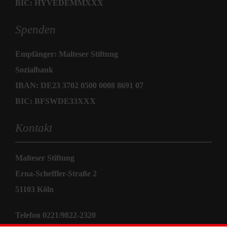
BIC: HYVEDEMMXXX
Spenden
Empfänger: Malteser Stiftung
Sozialbank
IBAN: DE23 3702 0500 0008 8691 07
BIC: BFSWDE33XXX
Kontakt
Malteser Stiftung
Erna-Scheffler-Straße 2
51103 Köln
Telefon 0221/9822-2320