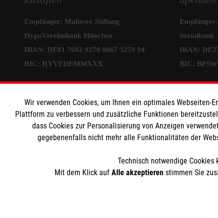
Empfänger: Malteser Stiftung
Empfänger: 
HypoVereinsbank München
Sozialbank
IBAN: DE81 7002 0270 0667 3259 94
IBAN: DE23
BIC: HYVEDEMMXXX
BIC: BFS
Informat
Wir verwenden Cookies, um Ihnen ein optimales Webseiten-Erle
Plattform zu verbessern und zusätzliche Funktionen bereitzuste
Sitemap
dass Cookies zur Personalisierung von Anzeigen verwendet
gegebenenfalls nicht mehr alle Funktionalitäten der Web
Impressum
Datenschut
Technisch notwendige Cookies k
Cookies
Mit dem Klick auf
Alle akzeptieren
stimmen Sie zusä
Die Malteser Stiftung ist als eingetragene gemeinnützige Or