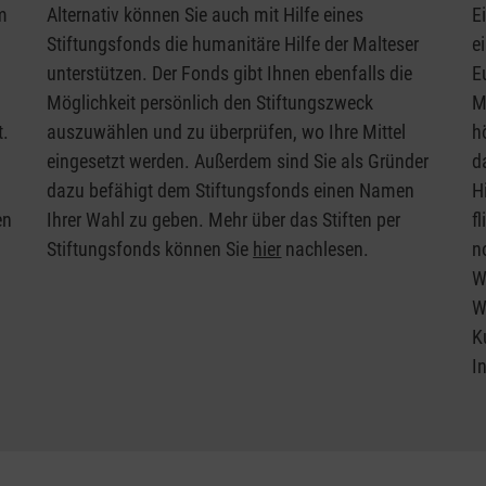
m
Alternativ können Sie auch mit Hilfe eines
E
n
Stiftungsfonds die humanitäre Hilfe der Malteser
e
unterstützen. Der Fonds gibt Ihnen ebenfalls die
E
Möglichkeit persönlich den Stiftungszweck
M
t.
auszuwählen und zu überprüfen, wo Ihre Mittel
h
eingesetzt werden. Außerdem sind Sie als Gründer
d
dazu befähigt dem Stiftungsfonds einen Namen
H
en
Ihrer Wahl zu geben. Mehr über das Stiften per
f
Stiftungsfonds können Sie
hier
nachlesen.
n
W
W
K
I