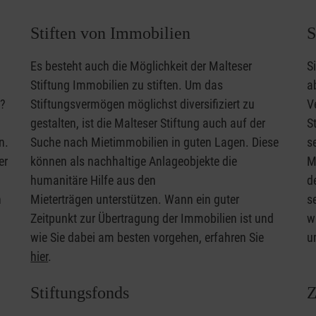
Stiften von Immobilien
S
Es besteht auch die Möglichkeit der Malteser
S
Stiftung Immobilien zu stiften. Um das
a
n?
Stiftungsvermögen möglichst diversifiziert zu
V
gestalten, ist die Malteser Stiftung auch auf der
S
n.
Suche nach Mietimmobilien in guten Lagen. Diese
s
er
können als nachhaltige Anlageobjekte die
M
humanitäre Hilfe aus den
d
n
Mieterträgen unterstützen. Wann ein guter
s
Zeitpunkt zur Übertragung der Immobilien ist und
w
wie Sie dabei am besten vorgehen, erfahren Sie
u
hier
.
Stiftungsfonds
Z