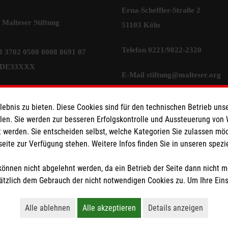
Erna-Scheffler-Straße 2
Malteser Stiftung
51103 Köln
Telefon 0221/9822-2320
 3702 0500 0008 8691 07
WDE33XXX
E-Mail
stiftung@malteser.org
ionen
Transparenz
bnis zu bieten. Diese Cookies sind für den technischen Betrieb unse
llen. Sie werden zur besseren Erfolgskontrolle und Aussteuerung von
 werden. Sie entscheiden selbst, welche Kategorien Sie zulassen mö
seite zur Verfügung stehen. Weitere Infos finden Sie in unseren spe
z
önnen nicht abgelehnt werden, da ein Betrieb der Seite dann nicht 
tzlich dem Gebrauch der nicht notwendigen Cookies zu. Um Ihre Ein
Alle ablehnen
Alle akzeptieren
Details anzeigen
ganisation von der Körperschaft- und Gewerbesteuer befreit.
Lehnt alle nicht-essentiellen Cookies ab
Akzeptiert alle Cookies einschließl
Öffnet detaillie