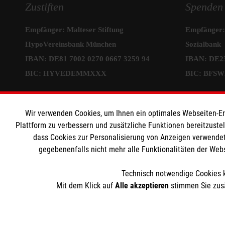
Zustiften
Spenden
Empfänger: Malteser Stiftung
Empfänger: 
HypoVereinsbank München
Sozialbank
IBAN: DE81 7002 0270 0667 3259 94
IBAN: DE23
BIC: HYVEDEMMXXX
BIC: BFS
Informat
Wir verwenden Cookies, um Ihnen ein optimales Webseiten-Erle
Plattform zu verbessern und zusätzliche Funktionen bereitzuste
Sitemap
dass Cookies zur Personalisierung von Anzeigen verwendet
gegebenenfalls nicht mehr alle Funktionalitäten der Web
Impressum
Datenschut
Technisch notwendige Cookies k
Cookies
Mit dem Klick auf
Alle akzeptieren
stimmen Sie zusä
Die Malteser Stiftung ist als eingetragene gemeinnützige Or