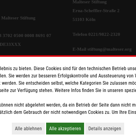
Malteser Stiftung
Erna-Scheffler-Straße 2
Malteser Stiftung
51103 Köln
Telefon 0221/9822-2320
 3702 0500 0008 8691 07
WDE33XXX
E-Mail
stiftung@malteser.org
ionen
Transparenz
bnis zu bieten. Diese Cookies sind für den technischen Betrieb unse
llen. Sie werden zur besseren Erfolgskontrolle und Aussteuerung von
 werden. Sie entscheiden selbst, welche Kategorien Sie zulassen mö
seite zur Verfügung stehen. Weitere Infos finden Sie in unseren spe
z
önnen nicht abgelehnt werden, da ein Betrieb der Seite dann nicht 
tzlich dem Gebrauch der nicht notwendigen Cookies zu. Um Ihre Ein
Alle ablehnen
Alle akzeptieren
Details anzeigen
ganisation von der Körperschaft- und Gewerbesteuer befreit.
Lehnt alle nicht-essentiellen Cookies ab
Akzeptiert alle Cookies einschließl
Öffnet detaillie