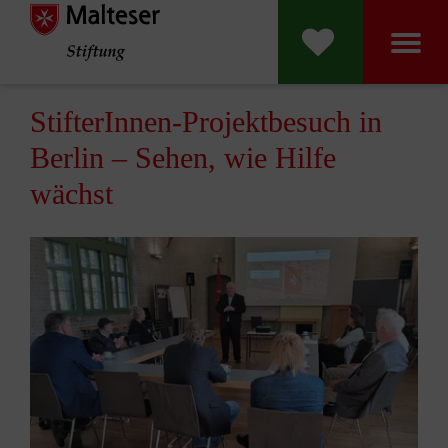
Malteser Stift
StifterInnen-Projektbesuch in
Berlin – Sehen, wie Hilfe
wächst