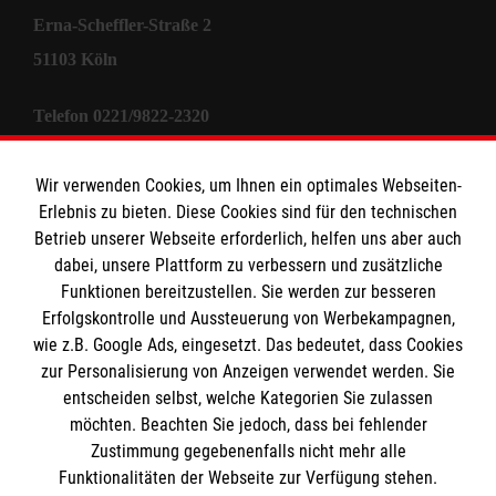
Erna-Scheffler-Straße 2
51103 Köln
Telefon 0221/9822-2320
E-Mail
stiftung@malteser.org
Wir verwenden Cookies, um Ihnen ein optimales Webseiten-
Erlebnis zu bieten. Diese Cookies sind für den technischen
Informationen
Betrieb unserer Webseite erforderlich, helfen uns aber auch
dabei, unsere Plattform zu verbessern und zusätzliche
Funktionen bereitzustellen. Sie werden zur besseren
Sitemap
Erfolgskontrolle und Aussteuerung von Werbekampagnen,
Impressum
wie z.B. Google Ads, eingesetzt. Das bedeutet, dass Cookies
Datenschutz
zur Personalisierung von Anzeigen verwendet werden. Sie
entscheiden selbst, welche Kategorien Sie zulassen
Cookies
möchten. Beachten Sie jedoch, dass bei fehlender
Zustimmung gegebenenfalls nicht mehr alle
Transparenz
Funktionalitäten der Webseite zur Verfügung stehen.